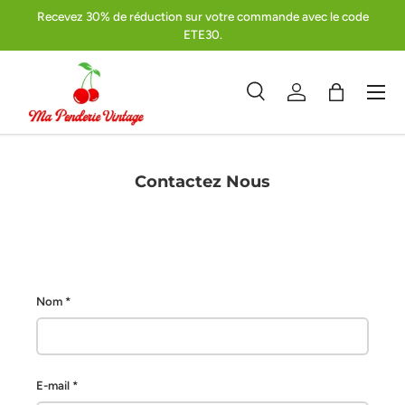
Recevez 30% de réduction sur votre commande avec le code
Aller au contenu
ETE30.
Menu
Recherche
Se connecter
Panier
Recherche
Type de produit
Recherch
Tous
Contactez Nous
Nom
E-mail